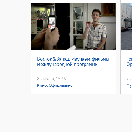
Восток&Запад. Изучаем фильмы
Тр
международной программы
Ор
8 августа, 15.26
7 а
,
Кино
Официально
Му