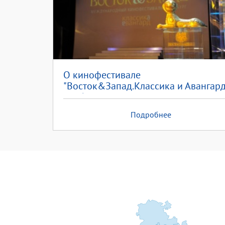
О кинофестивале
"Восток&Запад.Классика и Авангард"
Клубном комплексе "Яр" читаем в
статье Марины Рукавицыной
Подробнее