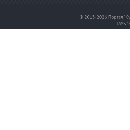
© 2013-2026 Портал "Ку
ГАУК "