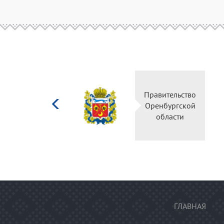
Министерство
культуры
Российской
федерации
ГЛАВНАЯ