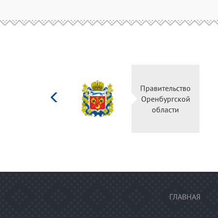
Министерство
культуры
Российской
федерации
ГЛАВНАЯ