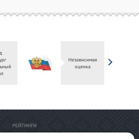
д
ург
Независимая
ьный
оценка
ал
РЕЙТИНГИ