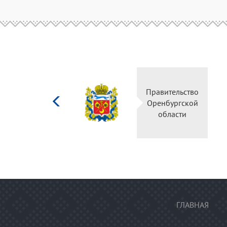
Министерство
Правительство
культуры
Оренбургской
Российской
области
федерации
ГЛАВНАЯ