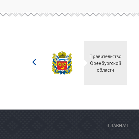
Министерство
Правительс
культуры
Оренбургск
Российской
области
федерации
ГЛАВНАЯ