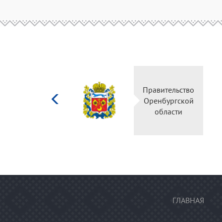
Министерство
Правительство
культуры
Оренбургской
Российской
области
федерации
ГЛАВНАЯ