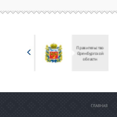
Министерство
культуры
Российской
федерации
ГЛАВНАЯ