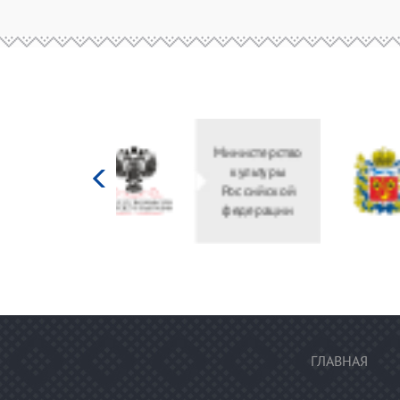
Министерство
культуры
Российской
федерации
ГЛАВНАЯ