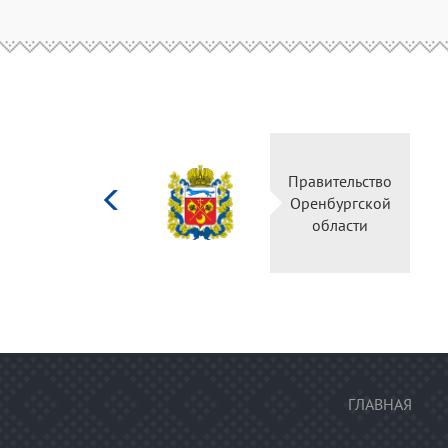
Министерство
Правительство
культуры
Оренбургской
Российской
области
федерации
ГЛАВНАЯ