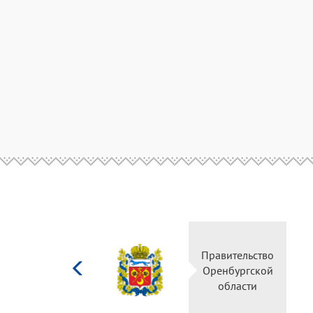
Министерство
Правительство
культуры
Оренбургской
Российской
области
федерации