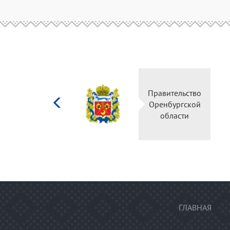
Министерство
Правительство
культуры
Оренбургской
Российской
области
федерации
ГЛАВНАЯ