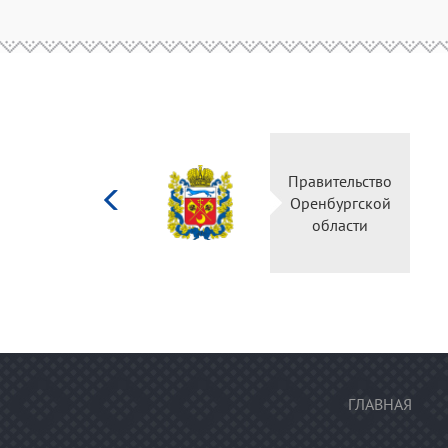
Министерство
Правительство
культуры
Оренбургской
Российской
области
федерации
ГЛАВНАЯ