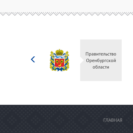
Министерство
Правительство
культуры
Оренбургской
Российской
области
федерации
ГЛАВНАЯ