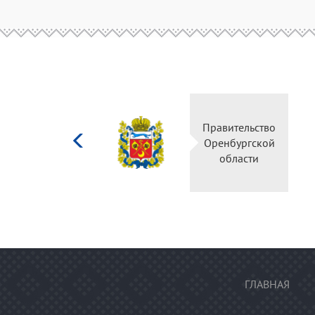
Министерство
Правительс
культуры
Оренбургск
Российской
области
федерации
ГЛАВНАЯ