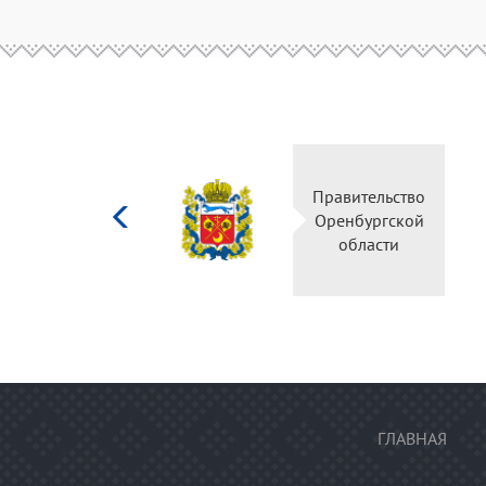
Министерство
Правительство
культуры
Оренбургской
Российской
области
федерации
ГЛАВНАЯ