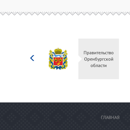
Министерство
культуры
Российской
федерации
ГЛАВНАЯ