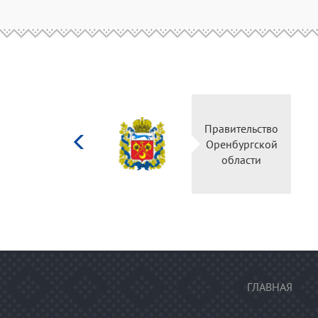
Министерство
Правитель
культуры
Оренбургс
Российской
област
федерации
ГЛАВНАЯ