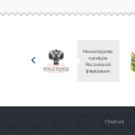
Министерство
культуры
Российской
федерации
ГЛАВНАЯ