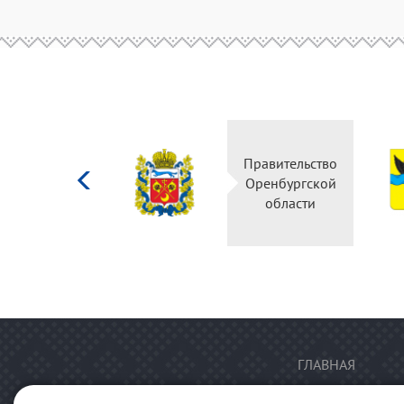
Министерство
Правительство
культуры
Оренбургской
Российской
области
федерации
ГЛАВНАЯ