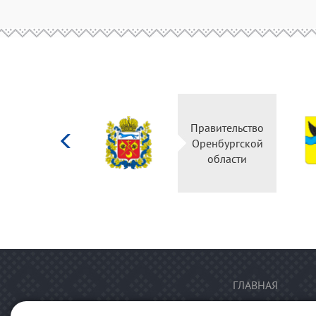
Министерство
Правительство
культуры
Оренбургской
Российской
области
федерации
ГЛАВНАЯ