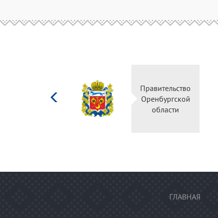
Министерство
Правительство
культуры
Оренбургской
Российской
области
федерации
ГЛАВНАЯ