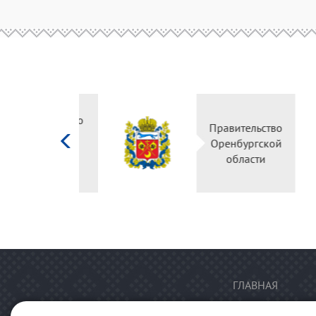
Министерство
культуры
Российской
федерации
ГЛАВНАЯ