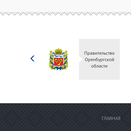
Министерство
Правительство
культуры
Оренбургской
Российской
области
федерации
ГЛАВНАЯ