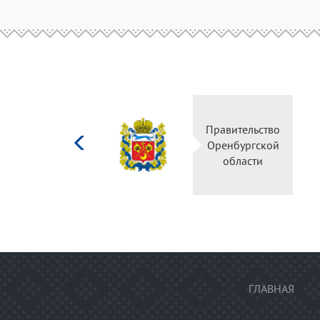
Министерство
Правительство
культуры
Оренбургской
Российской
области
федерации
ГЛАВНАЯ