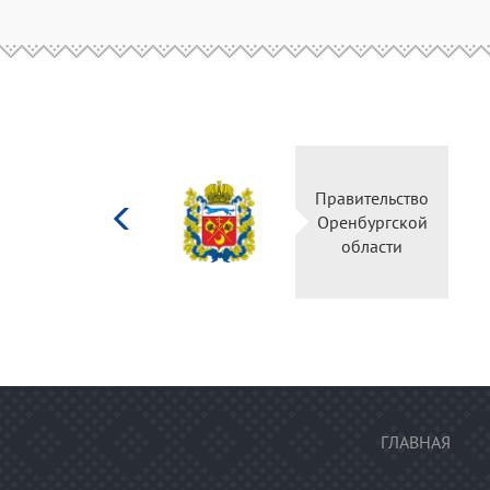
Министерство
Правительство
культуры
Оренбургской
Российской
области
федерации
ГЛАВНАЯ