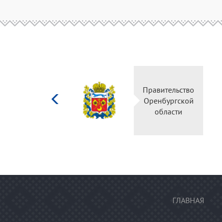
Министерство
Правительство
культуры
Оренбургской
Российской
области
федерации
ГЛАВНАЯ