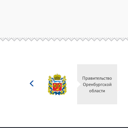
Министерство
Правительство
культуры
Оренбургской
Российской
области
федерации