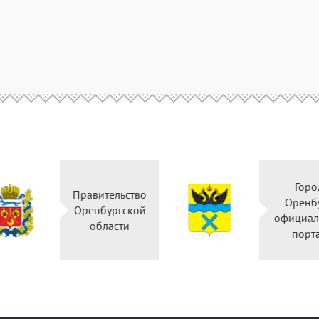
Горо
Правительство
Оренб
Оренбургской
официал
области
порт