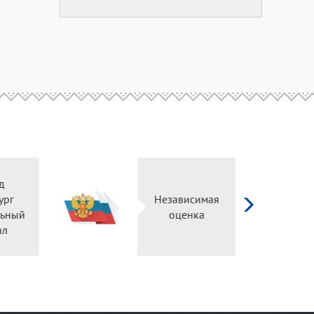
д
ург
Независимая
ьный
оценка
ал