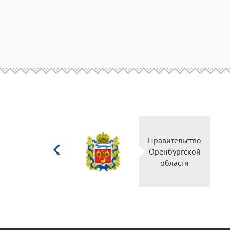
Министерство
Правительство
культуры
Оренбургской
Российской
области
федерации