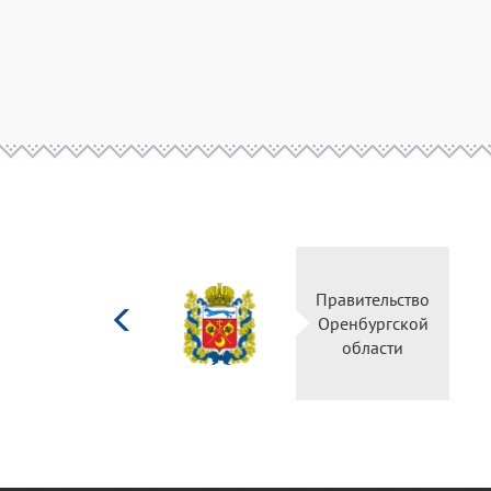
Министерство
Правительство
культуры
Оренбургской
Российской
области
федерации