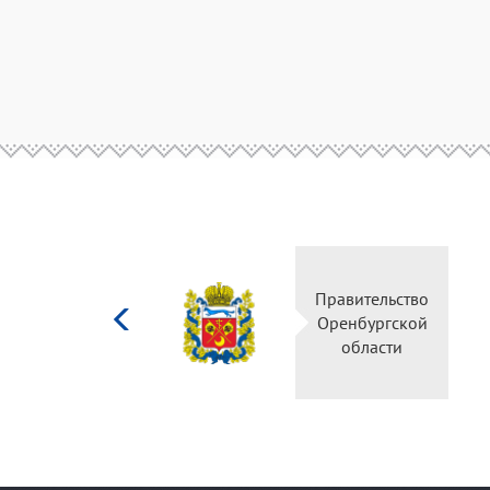
Министерство
Правител
культуры
Оренбур
Российской
облас
федерации