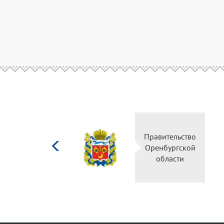
Министерство
Прави
культуры
Оренб
Российской
об
федерации