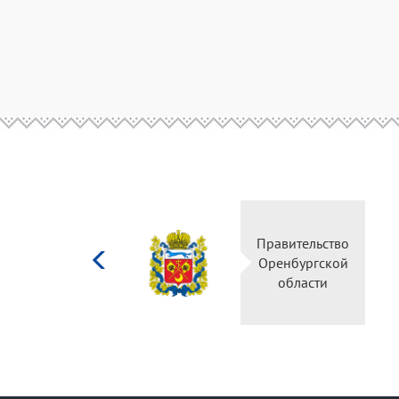
Министерство
Правительство
культуры
Оренбургской
Российской
области
федерации