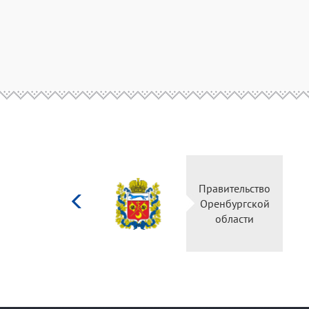
Министерство
Правительство
культуры
Оренбургской
Российской
области
федерации