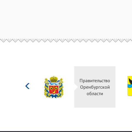
Министерство
Правительство
культуры
Оренбургской
Российской
области
федерации