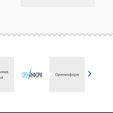
симая
Оренинформ
ка