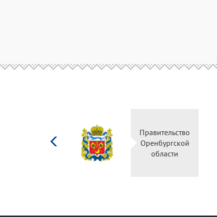
Министерство
Правительство
культуры
Оренбургской
Российской
области
федерации