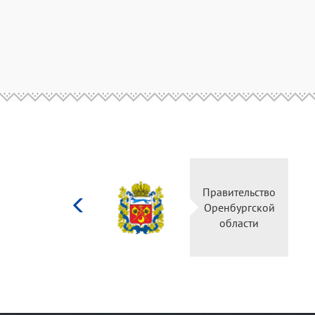
Министерство
Правительство
культуры
Оренбургской
Российской
области
федерации