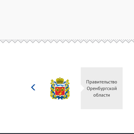
Министерство
Правительство
культуры
Оренбургской
Российской
области
федерации