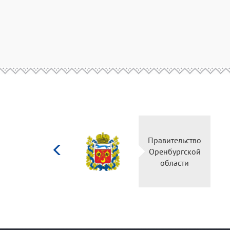
Министерство
Правительство
культуры
Оренбургской
Российской
области
федерации