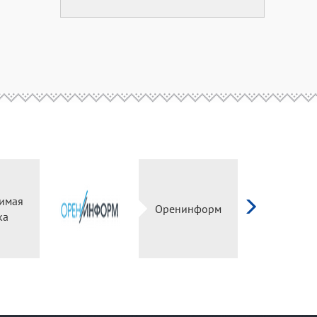
симая
Оренинформ
ка