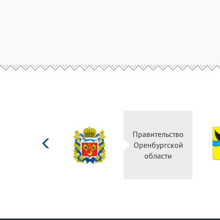
Министерство
Правительство
культуры
Оренбургской
Российской
области
федерации