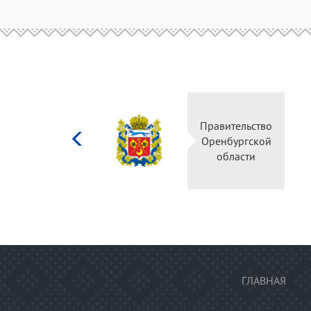
Министерство
Правительство
культуры
Оренбургской
Российской
области
федерации
ГЛАВНАЯ