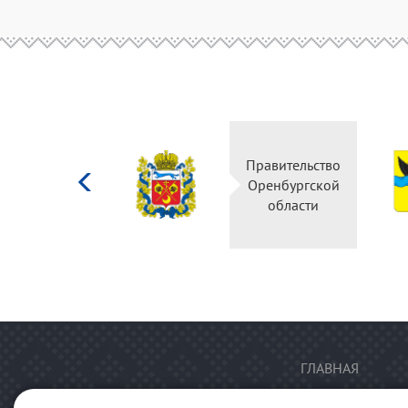
Министерство
Правительство
культуры
Оренбургской
Российской
области
федерации
ГЛАВНАЯ