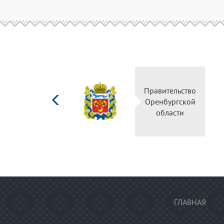
Министерство
Правительство
культуры
Оренбургской
Российской
области
федерации
ГЛАВНАЯ