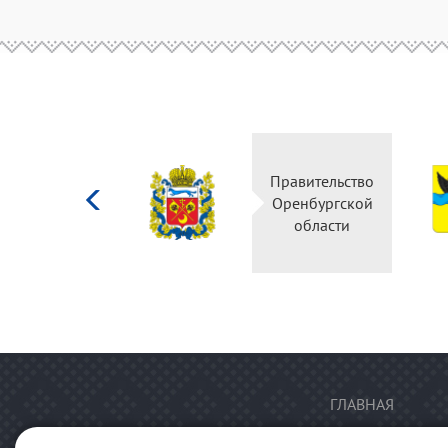
Министерство
Правительство
культуры
Оренбургской
Российской
области
федерации
ГЛАВНАЯ