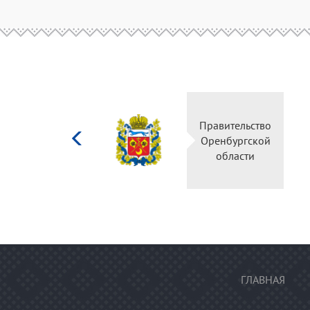
Министерство
Правительство
культуры
Оренбургской
Российской
области
федерации
ГЛАВНАЯ