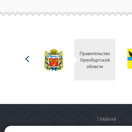
Министерство
Правительство
культуры
Оренбургской
Российской
области
федерации
ГЛАВНАЯ