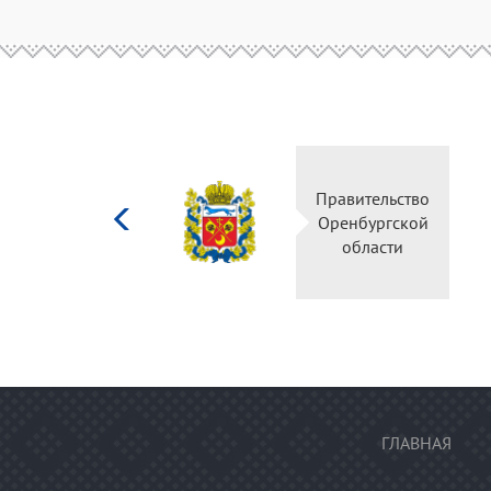
Министерство
Правительство
культуры
Оренбургской
Российской
области
федерации
ГЛАВНАЯ