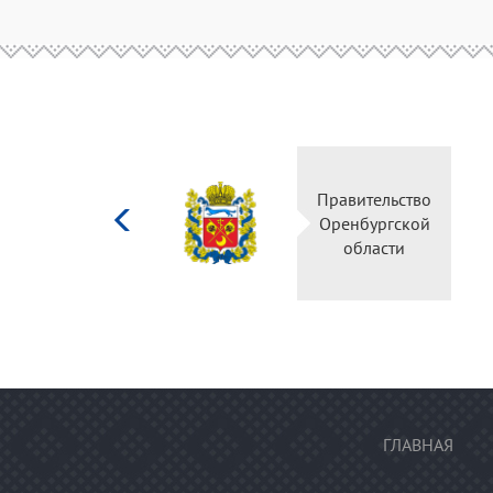
Министерство
Правительство
культуры
Оренбургской
Российской
области
федерации
ГЛАВНАЯ