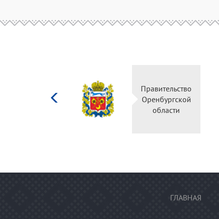
Министерство
культуры
Российской
федерации
ГЛАВНАЯ