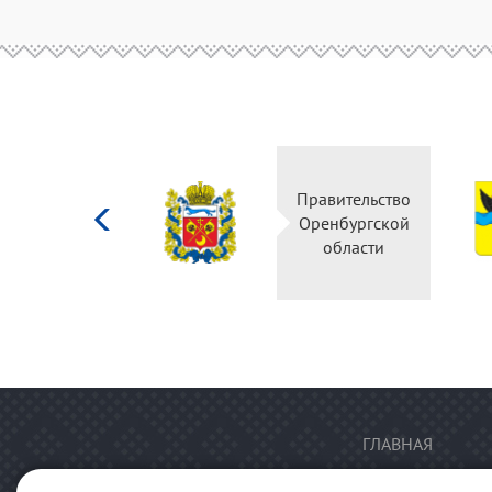
Министерство
Правительство
культуры
Оренбургской
Российской
области
федерации
ГЛАВНАЯ